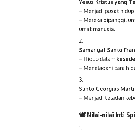
Yesus Kristus yang Te
– Menjadi pusat hidup 
– Mereka dipanggil un
umat manusia.
Semangat Santo Frans
– Hidup dalam
kesede
– Meneladani cara hid
Santo Georgius Marti
– Menjadi teladan keb
🕊️
Nilai-nilai Inti S