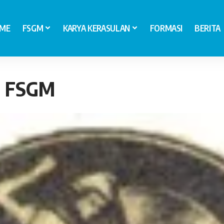
ME
FSGM
KARYA KERASULAN
FORMASI
BERITA
si FSGM