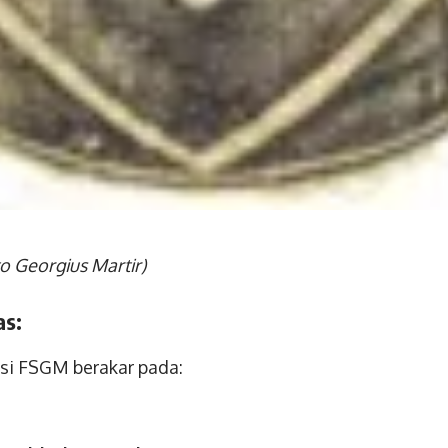
to Georgius Martir)
as:
asi FSGM berakar pada: