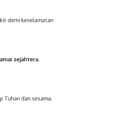
gkit demi keselamatan
damai sejahtera
.
agi Tuhan dan sesama.