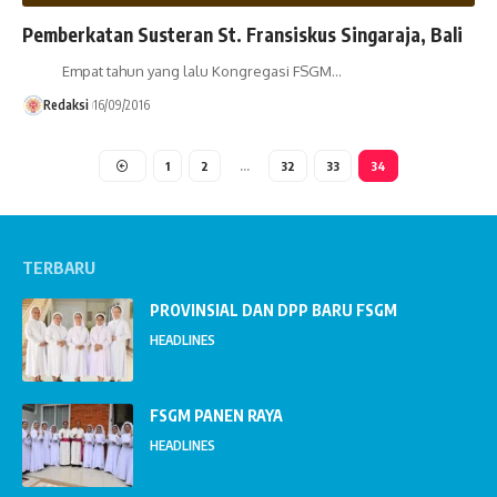
Pemberkatan Susteran St. Fransiskus Singaraja, Bali
Empat tahun yang lalu Kongregasi FSGM…
Redaksi
16/09/2016
1
2
…
32
33
34
TERBARU
PROVINSIAL DAN DPP BARU FSGM
HEADLINES
FSGM PANEN RAYA
HEADLINES