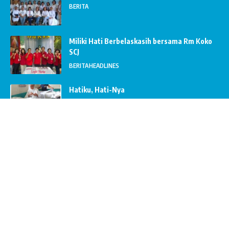
BERITA
Miliki Hati Berbelaskasih bersama Rm Koko
SCJ
BERITA
HEADLINES
Hatiku, Hati-Nya
Renungan
PENGALAMAN & PENALARAN
BERITA