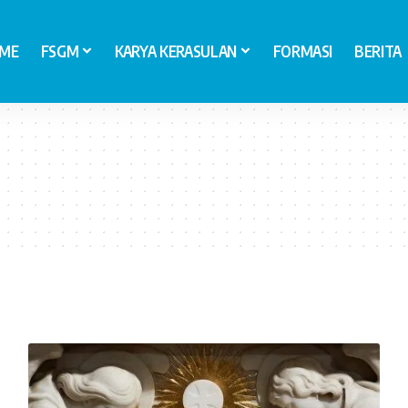
ME
FSGM
KARYA KERASULAN
FORMASI
BERITA