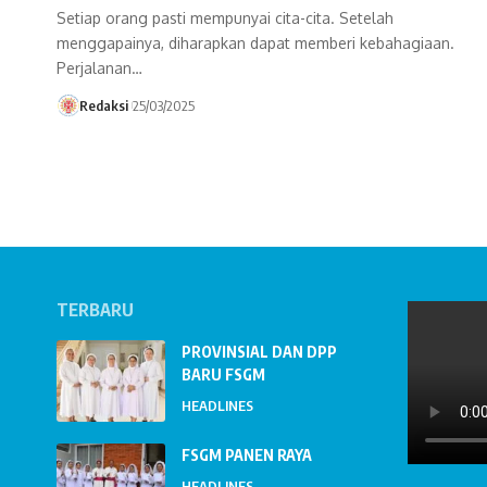
Setiap orang pasti mempunyai cita-cita. Setelah
menggapainya, diharapkan dapat memberi kebahagiaan.
Perjalanan…
Redaksi
25/03/2025
TERBARU
PROVINSIAL DAN DPP
BARU FSGM
HEADLINES
FSGM PANEN RAYA
HEADLINES