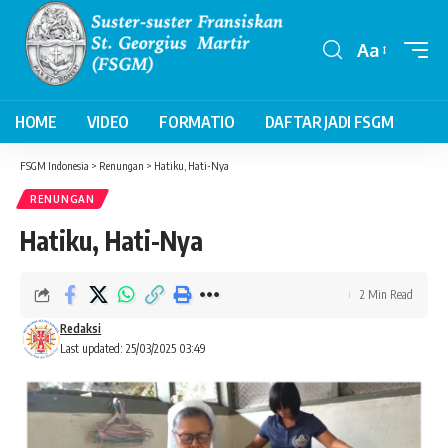
Aa
Font
Resizer
HOME
VIDEO
FORMATIO
DAFTAR JADI FSGM
FSGM Indonesia
>
Renungan
>
Hatiku, Hati-Nya
RENUNGAN
Hatiku, Hati-Nya
2 Min Read
Redaksi
Last updated: 25/03/2025 03:49