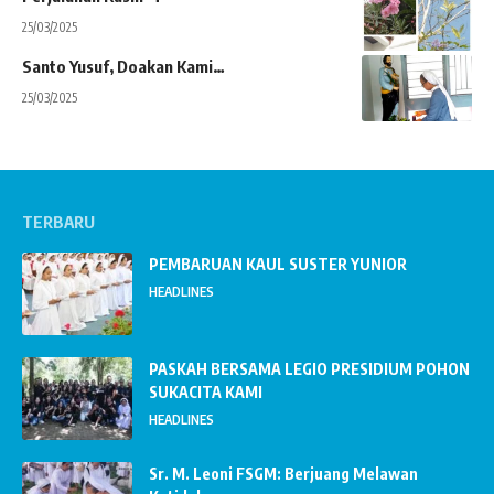
25/03/2025
Santo Yusuf, Doakan Kami…
25/03/2025
TERBARU
PEMBARUAN KAUL SUSTER YUNIOR
HEADLINES
PASKAH BERSAMA LEGIO PRESIDIUM POHON
SUKACITA KAMI
HEADLINES
Sr. M. Leoni FSGM: Berjuang Melawan