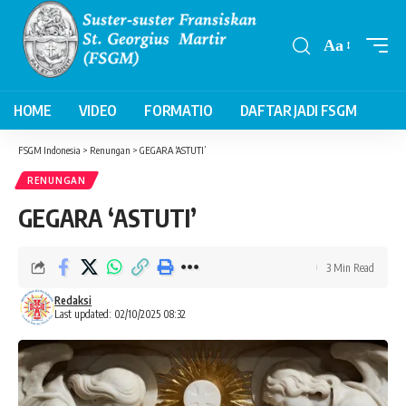
Aa
Font
Resizer
HOME
VIDEO
FORMATIO
DAFTAR JADI FSGM
FSGM Indonesia
>
Renungan
>
GEGARA ‘ASTUTI’
RENUNGAN
GEGARA ‘ASTUTI’
3 Min Read
Redaksi
Last updated: 02/10/2025 08:32