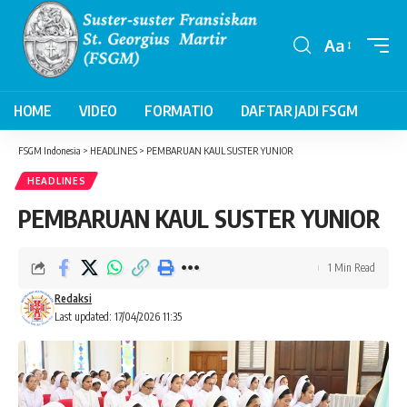
Aa
Font
Resizer
HOME
VIDEO
FORMATIO
DAFTAR JADI FSGM
FSGM Indonesia
>
HEADLINES
>
PEMBARUAN KAUL SUSTER YUNIOR
HEADLINES
PEMBARUAN KAUL SUSTER YUNIOR
1 Min Read
Redaksi
Last updated: 17/04/2026 11:35