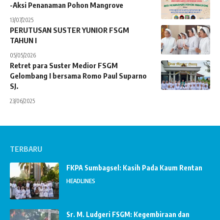
-Aksi Penanaman Pohon Mangrove
13/07/2025
PERUTUSAN SUSTER YUNIOR FSGM
TAHUN I
05/05/2026
Retret para Suster Medior FSGM
Gelombang I bersama Romo Paul Suparno
SJ.
23/06/2025
TERBARU
FKPA Sumbagsel: Kasih Pada Kaum Rentan
HEADLINES
Sr. M. Ludgeri FSGM: Kegembiraan dan