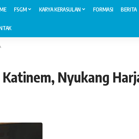
ME
FSGM
KARYA KERASULAN
FORMASI
BERITA
NTAK
.
 Katinem, Nyukang Harj