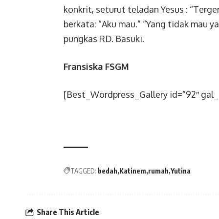
konkrit, seturut teladan Yesus : “Ter
berkata: “Aku mau.” “Yang tidak mau ya
pungkas RD. Basuki.
Fransiska FSGM
[Best_Wordpress_Gallery id=”92″ gal_
TAGGED:
bedah
Katinem
rumah
Yutina
Share This Article