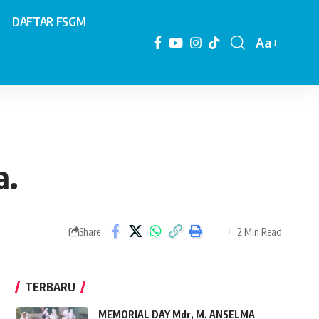
DAFTAR FSGM
Aa
Font
Resizer
a.
2 Min Read
Share
TERBARU
MEMORIAL DAY Mdr, M. ANSELMA