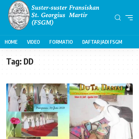
HOME
VIDEO
FORMATIO
DAFTAR JADI FSGM
Tag:
DD