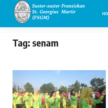
HO
Tag:
senam