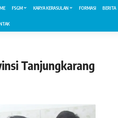
ME
FSGM
KARYA KERASULAN
FORMASI
BERITA
NTAK
vinsi Tanjungkarang