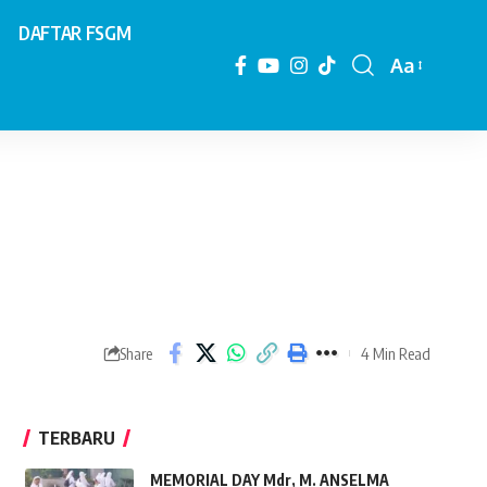
DAFTAR FSGM
Aa
Font
Resizer
4 Min Read
Share
TERBARU
MEMORIAL DAY Mdr, M. ANSELMA