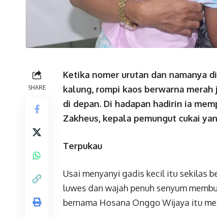
Ketika nomer urutan dan namanya dis
SHARE
kalung, rompi kaos berwarna merah 
di depan. Di hadapan hadirin ia mem
Zakheus, kepala pemungut cukai yang
Terpukau
Usai menyanyi gadis kecil itu sekil
luwes dan wajah penuh senyum membuat
bernama Hosana Onggo Wijaya itu meng