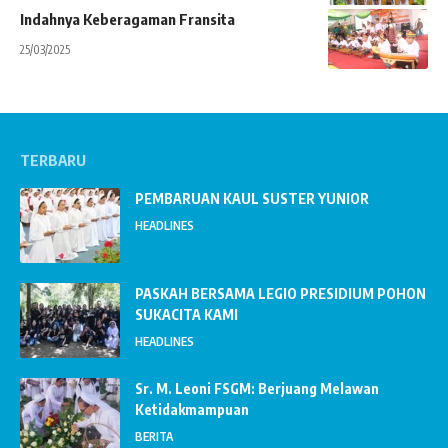
Indahnya Keberagaman Fransita
25/03/2025
TERBARU
PEMBARUAN KAUL SUSTER YUNIOR
HEADLINES
PASKAH BERSAMA LEGIO PRESIDIUM POHON
SUKACITA KAMI
HEADLINES
Sr. M. Leoni FSGM: Berjuang Melawan
Ketidakmampuan
BERITA