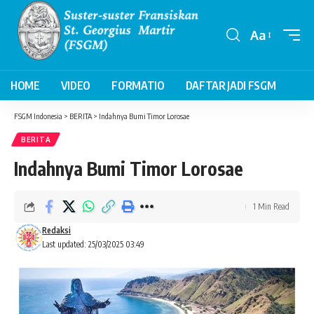
Aa
Font
Resizer
HOME
VIDEO
FORMATIO
DAFTAR JADI FSGM
FSGM Indonesia
>
BERITA
>
Indahnya Bumi Timor Lorosae
BERITA
Indahnya Bumi Timor Lorosae
1 Min Read
Redaksi
Last updated: 25/03/2025 03:49