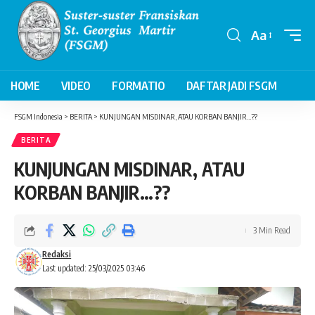
Aa
HOME
VIDEO
FORMATIO
DAFTAR JADI FSGM
FSGM Indonesia
>
BERITA
>
KUNJUNGAN MISDINAR, ATAU KORBAN BANJIR…??
BERITA
KUNJUNGAN MISDINAR, ATAU
KORBAN BANJIR…??
3 Min Read
Redaksi
Last updated: 25/03/2025 03:46