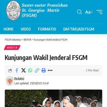
Aa
Font
Resizer
HOME
VIDEO
FORMATIO
DAFTAR JADI FSGM
FSGM Indonesia
>
BERITA
>
Kunjungan Wakil Jenderal FSGM
BERITA
Kunjungan Wakil Jenderal FSGM
2 Min Read
Redaksi
Last updated: 25/03/2025 03:47