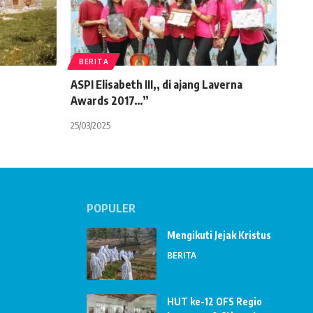
BERITA
ASPI Elisabeth III,, di ajang Laverna
Awards 2017…”
25/03/2025
POPULER
Mengikuti Jejak Kristus
BERITA
HUT ke-12 OFS Regio