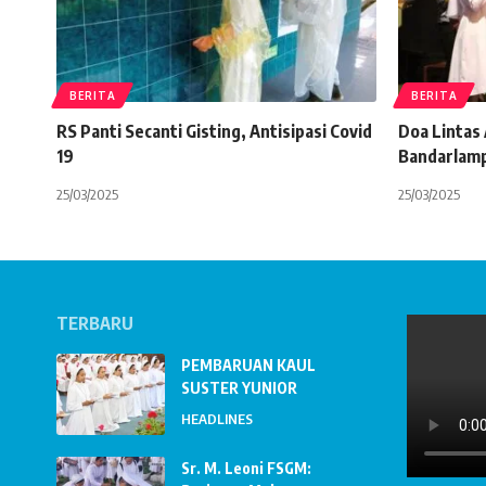
BERITA
BERITA
RS Panti Secanti Gisting, Antisipasi Covid
Doa Lintas
19
Bandarlam
25/03/2025
25/03/2025
TERBARU
PEMBARUAN KAUL
SUSTER YUNIOR
HEADLINES
Sr. M. Leoni FSGM: