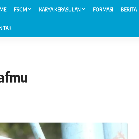
ME
FSGM
KARYA KERASULAN
FORMASI
BERITA
NTAK
aafmu