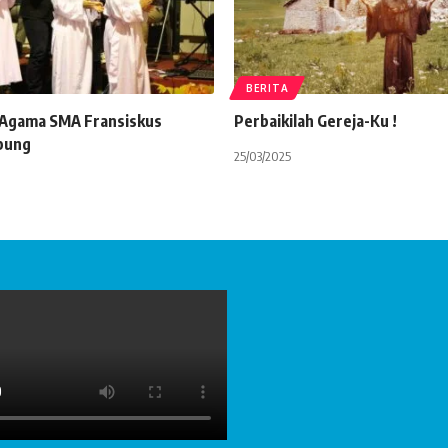
BERITA
 Agama SMA Fransiskus
Perbaikilah Gereja-Ku !
pung
25/03/2025