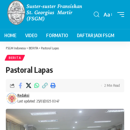
Aa
Font
Resizer
HOME
VIDEO
FORMATIO
DAFTAR JADI FSGM
FSGM Indonesia
>
BERITA
>
Pastoral Lapas
BERITA
Pastoral Lapas
2 Min Read
Redaksi
Last updated: 25/03/2025 03:47