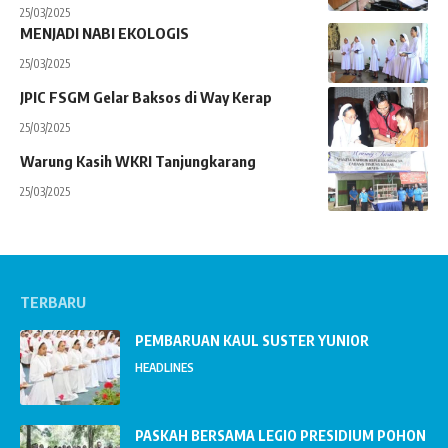
25/03/2025
MENJADI NABI EKOLOGIS
25/03/2025
JPIC FSGM Gelar Baksos di Way Kerap
25/03/2025
Warung Kasih WKRI Tanjungkarang
25/03/2025
TERBARU
PEMBARUAN KAUL SUSTER YUNIOR
HEADLINES
PASKAH BERSAMA LEGIO PRESIDIUM POHON