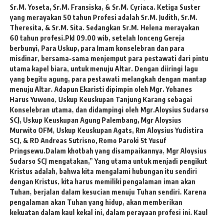
Sr.M. Yoseta, Sr.M. Fransiska, & Sr.M. Cyriaca. Ketiga Suster
yang merayakan 50 tahun Profesi adalah Sr.M. Judith, Sr.M.
Theresita, & Sr.M. Sita. Sedangkan Sr.M. Helena merayakan
60 tahun profesi.
Pkl 09.00 wib, setelah lonceng Gereja
berbunyi, Para Uskup, para Imam konselebran dan para
misdinar, bersama-sama menjemput para pestawati dari pintu
utama kapel biara, untuk menuju Altar. Dengan diiringi lagu
yang begitu agung, para pestawati melangkah dengan mantap
menuju Altar. Adapun Ekaristi dipimpin oleh Mgr. Yohanes
Harus Yuwono, Uskup Keuskupan Tanjung Karang sebagai
Konselebran utama, dan didampingi oleh Mgr.Aloysius Sudarso
SCJ, Uskup Keuskupan Agung Palembang, Mgr Aloysius
Murwito OFM, Uskup Keuskupan Agats, Rm Aloysius Yudistira
SCJ, & RD Andreas Sutrisno, Romo Paroki St Yusuf
Pringsewu.
Dalam khotbah yang disampaikannya, Mgr Aloysius
Sudarso SCJ mengatakan,” Yang utama untuk menjadi pengikut
Kristus adalah, bahwa kita mengalami hubungan itu sendiri
dengan Kristus, kita harus memiliki pengalaman iman akan
Tuhan, berjalan dalam kesucian menuju Tuhan sendiri. Karena
pengalaman akan Tuhan yang hidup, akan memberikan
kekuatan dalam kaul kekal ini, dalam perayaan profesi ini. Kaul