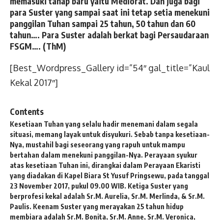
memasuki tahap baru yaitu Mediorat. Dan juga bagi
para Suster yang sampai saat ini tetap setia menekuni
panggilan Tuhan sampai 25 tahun, 50 tahun dan 60
tahun…. Para Suster adalah berkat bagi Persaudaraan
FSGM….
(ThM)
[Best_Wordpress_Gallery id=”54″ gal_title=”Kaul
Kekal 2017″]
Contents
Kesetiaan Tuhan yang selalu hadir menemani dalam segala
situasi, memang layak untuk disyukuri. Sebab tanpa kesetiaan-
Nya, mustahil bagi seseorang yang rapuh untuk mampu
bertahan dalam menekuni panggilan-Nya. Perayaan syukur
atas kesetiaan Tuhan ini, dirangkai dalam Perayaan Ekaristi
yang diadakan di Kapel Biara St Yusuf Pringsewu, pada tanggal
23 November 2017, pukul 09.00 WIB. Ketiga Suster yang
berprofesi kekal adalah Sr.M. Aurelia, Sr.M. Merlinda, & Sr.M.
Paulis. Keenam Suster yang merayakan 25 tahun hidup
membiara adalah Sr.M. Bonita, Sr.M. Anne, Sr.M. Veronica,