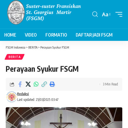
Aa
Font
Resizer
HOME
VIDEO
FORMATIO
DAFTAR JADI FSGM
FSGM Indonesia
>
BERITA
>
Perayaan Syukur FSGM
BERITA
Perayaan Syukur FSGM
3 Min Read
Redaksi
Last updated: 25/03/2025 03:47