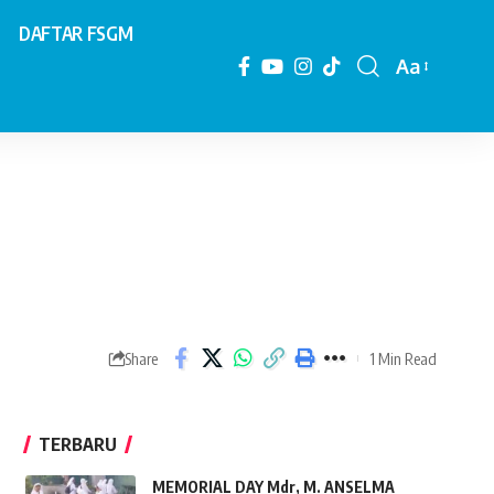
DAFTAR FSGM
Aa
Font
Resizer
1 Min Read
Share
TERBARU
MEMORIAL DAY Mdr, M. ANSELMA