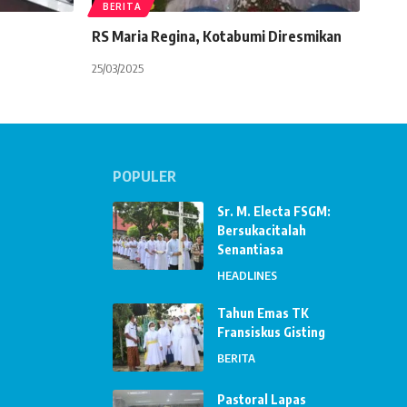
BERITA
RS Maria Regina, Kotabumi Diresmikan
25/03/2025
POPULER
Sr. M. Electa FSGM:
Bersukacitalah
Senantiasa
HEADLINES
Tahun Emas TK
Fransiskus Gisting
BERITA
Pastoral Lapas