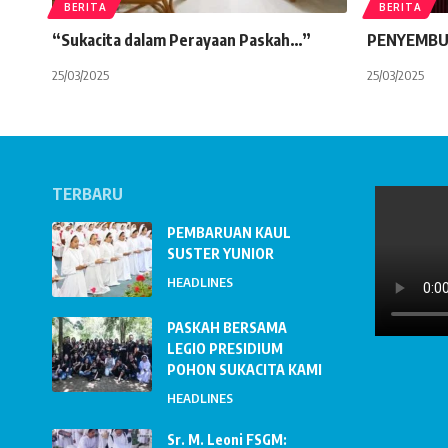
BERITA
BERITA
“Sukacita dalam Perayaan Paskah…”
PENYEMBU
25/03/2025
25/03/2025
TERBARU
PEMBARUAN KAUL
SUSTER YUNIOR
HEADLINES
PASKAH BERSAMA
LEGIO PRESIDIUM
POHON SUKACITA KAMI
HEADLINES
Sr. M. Leoni FSGM: