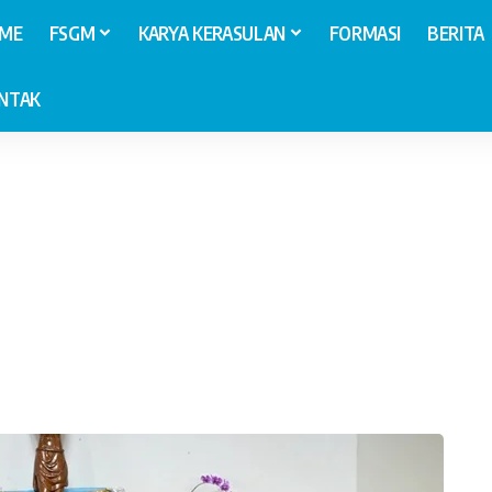
ME
FSGM
KARYA KERASULAN
FORMASI
BERITA
NTAK