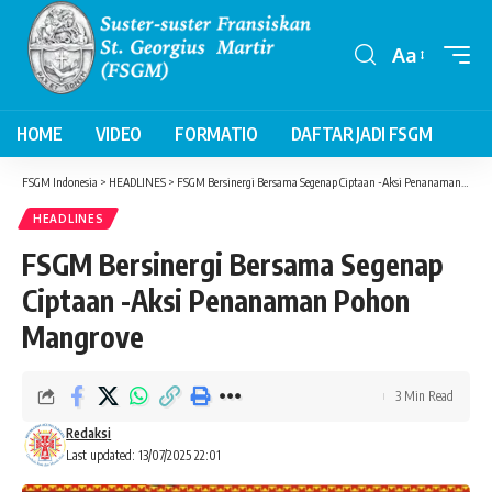
Aa
Font
Resizer
HOME
VIDEO
FORMATIO
DAFTAR JADI FSGM
FSGM Indonesia
>
HEADLINES
>
FSGM Bersinergi Bersama Segenap Ciptaan -Aksi Penanaman Pohon Mangrove
HEADLINES
FSGM Bersinergi Bersama Segenap
Ciptaan -Aksi Penanaman Pohon
Mangrove
3 Min Read
Redaksi
Last updated: 13/07/2025 22:01