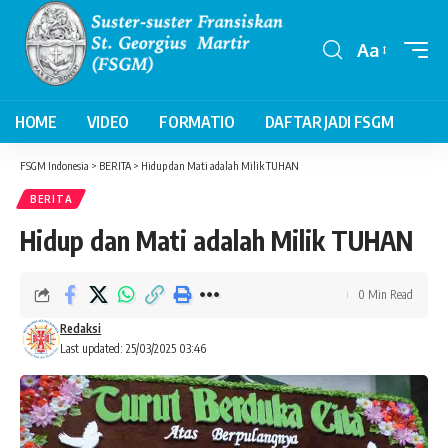
Aa
Font
Resizer
HOME
VIDEO
FORMATIO
DAFTAR JADI FSGM
FSGM Indonesia
>
BERITA
>
Hidup dan Mati adalah Milik TUHAN
BERITA
Hidup dan Mati adalah Milik TUHAN
0 Min Read
Redaksi
Last updated: 25/03/2025 03:46