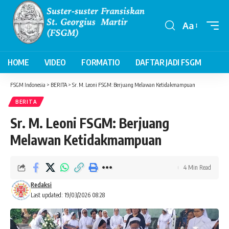
Aa
Font
Resizer
HOME
VIDEO
FORMATIO
DAFTAR JADI FSGM
FSGM Indonesia
>
BERITA
>
Sr. M. Leoni FSGM: Berjuang Melawan Ketidakmampuan
BERITA
Sr. M. Leoni FSGM: Berjuang
Melawan Ketidakmampuan
4 Min Read
Redaksi
Last updated: 19/03/2026 08:28