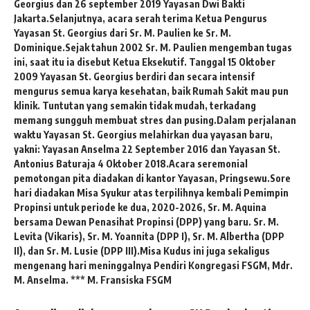
Georgius dan 26 september 2019 Yayasan Dwi Bakti
Jakarta.
Selanjutnya, acara serah terima Ketua Pengurus
Yayasan St. Georgius dari Sr. M. Paulien ke Sr. M.
Dominique.
Sejak tahun 2002 Sr. M. Paulien mengemban tugas
ini, saat itu ia disebut Ketua Eksekutif. Tanggal 15 Oktober
2009 Yayasan St. Georgius berdiri dan secara intensif
mengurus semua karya kesehatan, baik Rumah Sakit mau pun
klinik. Tuntutan yang semakin tidak mudah, terkadang
memang sungguh membuat stres dan pusing.
Dalam perjalanan
waktu Yayasan St. Georgius melahirkan dua yayasan baru,
yakni: Yayasan Anselma 22 September 2016 dan Yayasan St.
Antonius Baturaja 4 Oktober 2018.
Acara seremonial
pemotongan pita diadakan di kantor Yayasan, Pringsewu.
Sore
hari diadakan Misa Syukur atas terpilihnya kembali Pemimpin
Propinsi untuk periode ke dua, 2020-2026, Sr. M. Aquina
bersama Dewan Penasihat Propinsi (DPP) yang baru. Sr. M.
Levita (Vikaris), Sr. M. Yoannita (DPP I), Sr. M. Albertha (DPP
II), dan Sr. M. Lusie (DPP III).
Misa Kudus ini juga sekaligus
mengenang hari meninggalnya Pendiri Kongregasi FSGM, Mdr.
M. Anselma. ***
M. Fransiska FSGM