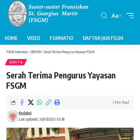
Aa
Font
Resizer
HOME
VIDEO
FORMATIO
DAFTAR JADI FSGM
FSGM Indonesia
>
BERITA
>
Serah Terima Pengurus Yayasan FSGM
BERITA
Serah Terima Pengurus Yayasan
FSGM
3 Min Read
Redaksi
Last updated: 26/07/2020 03:38