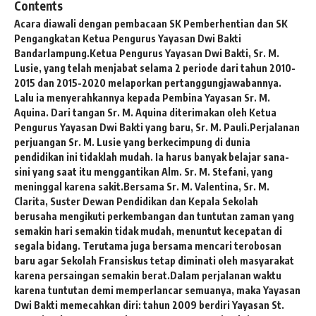
Contents
Acara diawali dengan pembacaan SK Pemberhentian dan SK
Pengangkatan Ketua Pengurus Yayasan Dwi Bakti
Bandarlampung.
Ketua Pengurus Yayasan Dwi Bakti, Sr. M.
Lusie, yang telah menjabat selama 2 periode dari tahun 2010-
2015 dan 2015-2020 melaporkan pertanggungjawabannya.
Lalu ia menyerahkannya kepada Pembina Yayasan Sr. M.
Aquina. Dari tangan Sr. M. Aquina diterimakan oleh Ketua
Pengurus Yayasan Dwi Bakti yang baru, Sr. M. Pauli.
Perjalanan
perjuangan Sr. M. Lusie yang berkecimpung di dunia
pendidikan ini tidaklah mudah. Ia harus banyak belajar sana-
sini yang saat itu menggantikan Alm. Sr. M. Stefani, yang
meninggal karena sakit.
Bersama Sr. M. Valentina, Sr. M.
Clarita, Suster Dewan Pendidikan dan Kepala Sekolah
berusaha mengikuti perkembangan dan tuntutan zaman yang
semakin hari semakin tidak mudah, menuntut kecepatan di
segala bidang. Terutama juga bersama mencari terobosan
baru agar Sekolah Fransiskus tetap diminati oleh masyarakat
karena persaingan semakin berat.
Dalam perjalanan waktu
karena tuntutan demi memperlancar semuanya, maka Yayasan
Dwi Bakti memecahkan diri: tahun 2009 berdiri Yayasan St.