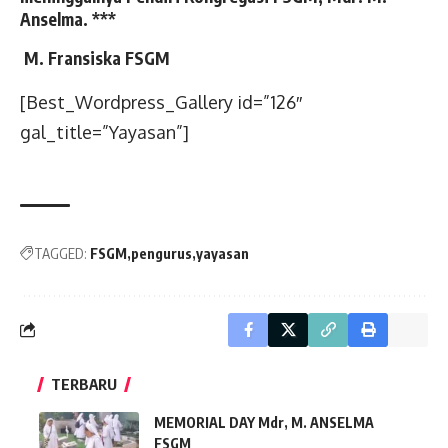
Anselma. ***
M. Fransiska FSGM
[Best_Wordpress_Gallery id=”126″
gal_title=”Yayasan”]
TAGGED:
FSGM
pengurus
yayasan
TERBARU
MEMORIAL DAY Mdr, M. ANSELMA
FSGM