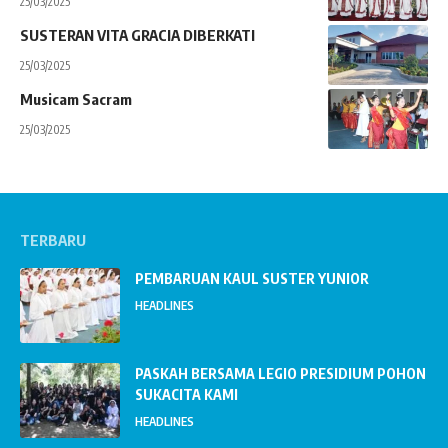
25/03/2025
SUSTERAN VITA GRACIA DIBERKATI
25/03/2025
Musicam Sacram
25/03/2025
TERBARU
PEMBARUAN KAUL SUSTER YUNIOR
HEADLINES
PASKAH BERSAMA LEGIO PRESIDIUM POHON
SUKACITA KAMI
HEADLINES