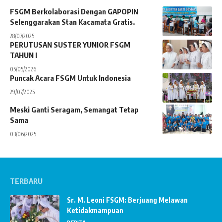
FSGM Berkolaborasi Dengan GAPOPIN
Selenggarakan Stan Kacamata Gratis.
28/07/2025
PERUTUSAN SUSTER YUNIOR FSGM
TAHUN I
05/05/2026
Puncak Acara FSGM Untuk Indonesia
29/07/2025
Meski Ganti Seragam, Semangat Tetap
Sama
03/06/2025
TERBARU
Sr. M. Leoni FSGM: Berjuang Melawan
Ketidakmampuan